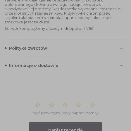
serwerem w całej gamie produktów Hario. Dodatek
polerowanego drewna oliwnego nadaje serwerowi
skandynawskiej prostoty. Każda rączka wykonana jest ręcznie
przez lokalnych rzemieślników. Przykrywka chroni przed
szybkim ulatnianiem się ciepła naparu, ciesząc oko i kubki
smakowe jeszcze dłużej.
Serwer kompatybilny z każdym dripperem V60.
Polityka zwrotów
Informacje o dostawie
Bądź pierwszym, który napisze recenzję
Napisz recenzję