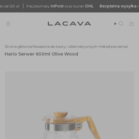
Przejdź
 129 zł
Paczkomaty
InPost
oraz kurier
DHL
Bezpłatna
wysyłka
na ter
do
treści
Szukaj
Strona główna
Akcesoria do kawy i alternatywnych metod parzenia
/
/
Hario Serwer 600ml Olive Wood