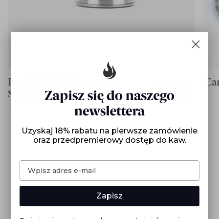
Hario Czajnik Buono 1,2l
Ca
169,00 zł
Srebrny
199,00 zł
Uzyskaj 18% rabatu na pierwsze zamówienie
oraz przedpremierowy dostęp do kaw.
Zapisz