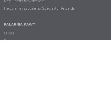
Regulamin newslettera
Regulamin programu Speciality Rewards
PALARNIA KAWY
O nas
Subskrypcja
Blog
Oferty pracy
Polityka Prywatności