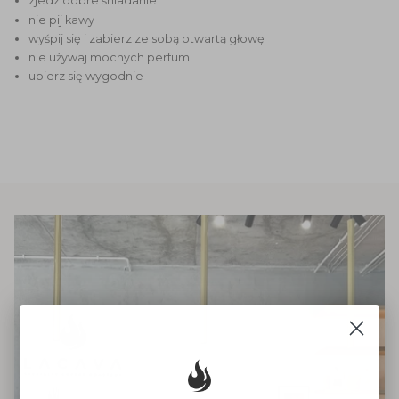
zjedz dobre śniadanie
nie pij kawy
wyśpij się i zabierz ze sobą otwartą głowę
nie używaj mocnych perfum
ubierz się wygodnie