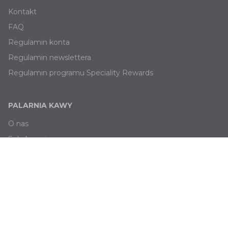
Kontakt
FAQ
Regulamin konta
Regulamin newslettera
Regulamin programu Speciality Rewards
PALARNIA KAWY
O nas
Subskrypcja
Blog
Oferty pracy