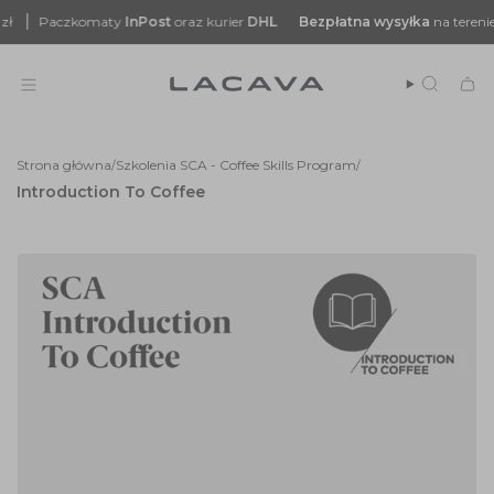
Przejdź
zkomaty
InPost
oraz kurier
DHL
Bezpłatna
wysyłka
na terenie Polski od 
do
treści
Szukaj
Strona główna
Szkolenia SCA - Coffee Skills Program
/
/
Introduction To Coffee