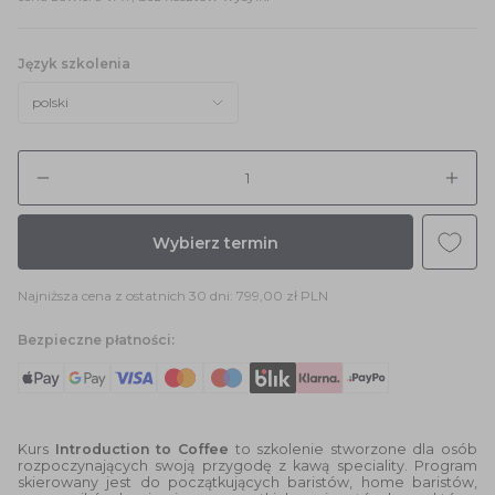
Język szkolenia
polski
Ilość
Wybierz termin
Najniższa cena z ostatnich 30 dni:
799,00 zł PLN
Bezpieczne płatności:
Kurs
Introduction to Coffee
to szkolenie stworzone dla osób
rozpoczynających swoją przygodę z kawą speciality. Program
skierowany jest do początkujących baristów, home baristów,