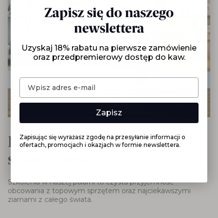
Uzyskaj 18% rabatu na pierwsze zamówienie
oraz przedpremierowy dostęp do kaw.
Zapisz
Palarnia kawy i sala
Zapisując się wyrażasz zgodę na przesyłanie informacji o
ofertach, promocjach i okazjach w formie newslettera.
szkoleniowa
Szkolenia w naszej palarni to czysta przyjemność
obcowania z topowym sprzętem oraz najciekawszymi
ziarnami z całego świata.