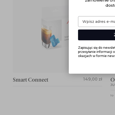
zamówienie or
dost
Zapisując się do newsl
przesyłanie informacji 
okazjach w formie news
Smart Connect
149,00 zł
O
JU
Nr 