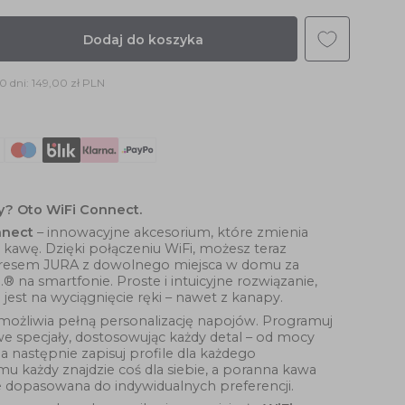
Dodaj do koszyka
30 dni:
149,00 zł PLN
y? Oto WiFi Connect.
nnect
– innowacyjne akcesorium, które zmienia
 kawę. Dzięki połączeniu WiFi, możesz teraz
resem JURA z dowolnego miejsca w domu za
.® na smartfonie. Proste i intuicyjne rozwiązanie,
 jest na wyciągnięcie ręki – nawet z kanapy.
ożliwia pełną personalizację napojów. Programuj
 specjały, dostosowując każdy detal – od mocy
a następnie zapisuj profile dla każdego
u każdy znajdzie coś dla siebie, a poranna kawa
e dopasowana do indywidualnych preferencji.