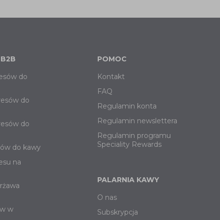
 B2B
POMOC
esów do
Kontakt
FAQ
resów do
Regulamin konta
Regulamin newslettera
resów do
Regulamin programu
Speciality Rewards
sów do kawy
esu na
PALARNIA KAWY
erżawa
O nas
ów w
Subskrypcja