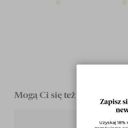
Mogą Ci się też spodobać
Uzyskaj 18% 