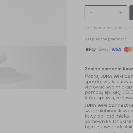
Ilość
Najniższa cena z ostatnich 
Bezpieczne płatności:
Zdalne parzenie kaw
Poznaj
JURA WiFi Co
sposób, w jaki parzysz
sterować swoim eksp
pomocą aplikacji J.O.E
które sprawia, że kawa
JURA WiFi Connect
um
swoje ulubione kawowe
kawy po ilość mleka – 
domownika. Dzięki tem
będzie zawsze idealni