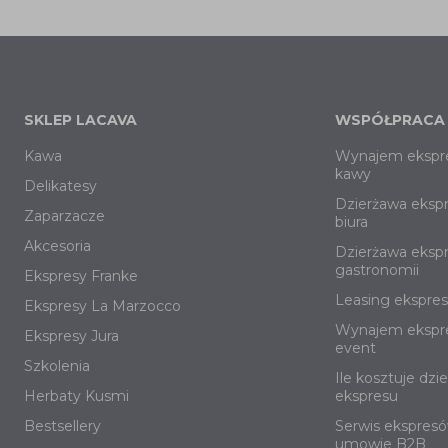
SKLEP LACAVA
WSPÓŁPRACA
Kawa
Wynajem ekspr
kawy
Delikatesy
Dzierżawa eksp
Zaparzacze
biura
Akcesoria
Dzierżawa eksp
gastronomii
Ekspresy Franke
Leasing ekspre
Ekspresy La Marzocco
Wynajem ekspr
Ekspresy Jura
event
Szkolenia
Ile kosztuje dzi
Herbaty Kusmi
ekspresu
Bestsellery
Serwis ekspres
umowie B2B