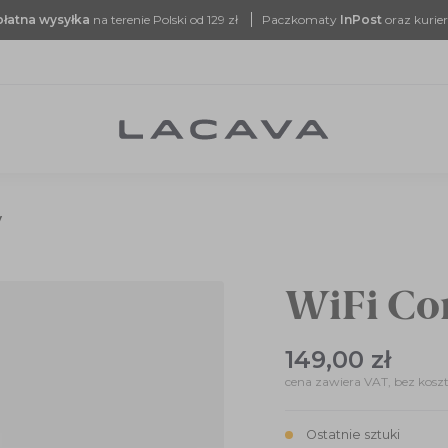
łatna
wysyłka
na terenie Polski od 129 zł
Paczkomaty
InPost
oraz kurie
y
WiFi Con
149,00 zł
cena zawiera VAT, bez kosz
Ostatnie sztuki