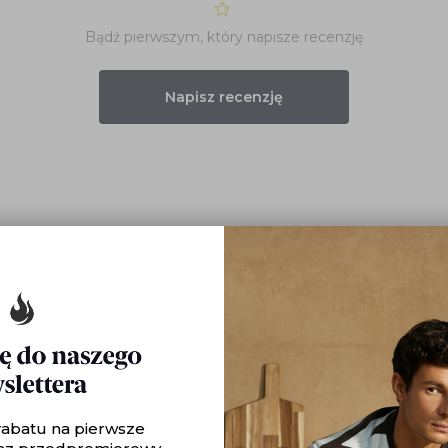
Bądź pierwszym, który napisze recenzję
Napisz recenzję
rabatu na pierwsze