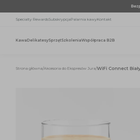
Przejdź
Bezp
do
treści
Specialty Rewards
Subskrypcja
Palarnia kawy
Kontakt
Kawa
Delikatesy
Sprzęt
Szkolenia
Współpraca B2B
WiFi Connect Biał
Strona główna
Akcesoria do Ekspresów Jura
/
/