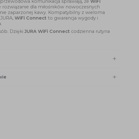
bezprzewodowa komunikacja sprawiają, że
WiFi
 rozwiązanie dla miłośników nowoczesnych
yjnie zaparzonej kawy. Kompatybilny z wieloma
 JURA,
WiFi Connect
to gwarancja wygody i
.
sób. Dzięki
JURA WiFi Connect
codzienna rutyna
wie