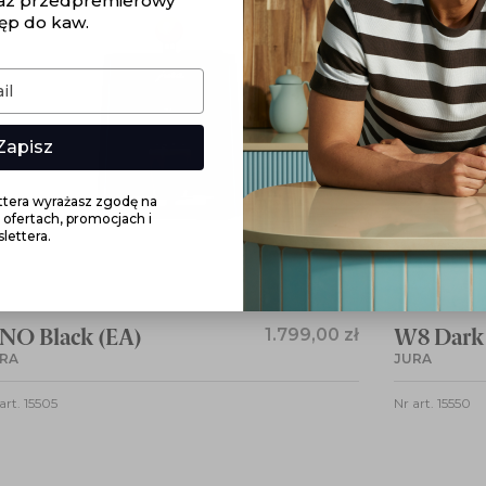
az przedpremierowy
ęp do kaw.
Zapisz
ettera wyrażasz zgodę na
o ofertach, promocjach i
lettera.
NO Black (EA)
1.799,00 zł
W8 Dark 
RA
JURA
art. 15505
Nr art. 15550