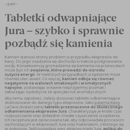
--part--
Tabletki odwapniające
Jura – szybko i sprawnie
pozbądź się kamienia
Kamień stanowi istotny problem w przypadku ekspresów do
kawy. Do jego osadzania się dochodzi w trakcie podgrzewania
wody. Konsekwencją gromadzenia się kamienia na przewodach
może być ich
zwężenie, które prowadzi do wzrostu
zużycia energii
. W niektórych przypadkach urządzenie może
również ulec awarii. Co więcej,
kamień odbija się również
negatywnie na walorach smakowych i aromatycznych
napojów
, zostawiając w kawie nieprzyjemny posmak i
zaburzając wydobycie ze specjału nut aromatycznych.
Aby temu zapobiec, należy stosować tabletki odkamieniające
dostosowane do danego typu ekspresów. Jako
palarnia kawy
LaCava dostarczamy
tabletki przeznaczone do skutecznego
odkamieniania ekspresów Jura
. Charakteryzuje je krótki czas
rozpuszczanie oraz dokładne i trwałe czyszczenie urządzenia.
Ich receptura jest opracowana tak, aby odpowiadała procesom
zachodzącym w ekspresach Jura oraz materiałom, z którego się
je wykonuje. Jeśli posiadasz więc ekspres marki Jura,
aplikuj do