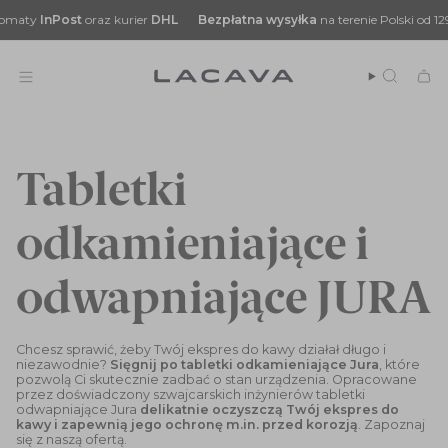
Przejdź
aty
InPost
oraz kurier
DHL
Bezpłatna
wysyłka
na terenie Polski od 129 zł
do
treści
Szukaj
Tabletki
odkamieniające i
odwapniające JURA
Chcesz sprawić, żeby Twój ekspres do kawy działał długo i
niezawodnie?
Sięgnij po tabletki odkamieniające Jura
, które
pozwolą Ci skutecznie zadbać o stan urządzenia. Opracowane
przez doświadczony szwajcarskich inżynierów tabletki
odwapniające Jura
delikatnie oczyszczą Twój ekspres do
kawy i zapewnią jego ochronę m.in. przed korozją
. Zapoznaj
się z naszą ofertą.