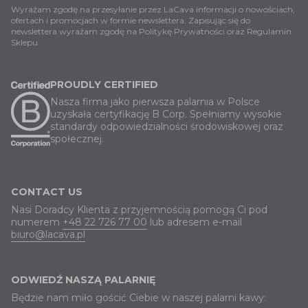
Wyrażam zgodę na przesyłanie przez LaCava informacji o nowościach,
ofertach i promocjach w formie newslettera. Zapisując się do
newslettera wyrażam zgodę na
Politykę Prywatności
oraz
Regulamin
Sklepu
.
PROUDLY CERTIFIED
Nasza firma jako pierwsza palarnia w Polsce
uzyskała certyfikację B Corp. Spełniamy wysokie
standardy odpowiedzialności środowiskowej oraz
społecznej.
CONTACT US
Nasi Doradcy Klienta z przyjemnością pomogą Ci pod
numerem
+48 22 726 77 00
lub adresem e-mail
biuro@lacava.pl
ODWIEDŹ NASZĄ PALARNIĘ
Będzie nam miło gościć Ciebie w naszej palarni kawy: