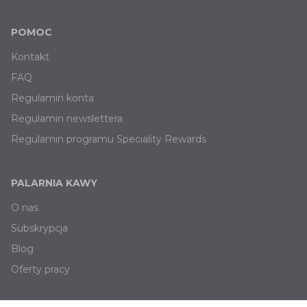
POMOC
Kontakt
FAQ
Regulamin konta
Regulamin newslettera
Regulamin programu Speciality Rewards
PALARNIA KAWY
O nas
Subskrypcja
Blog
Oferty pracy